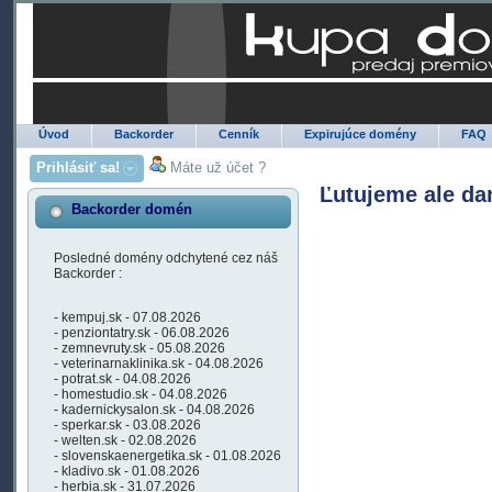
Úvod
Backorder
Cenník
Expirujúce domény
FAQ
Prihlásiť sa!
Máte už účet ?
Ľutujeme ale da
Backorder domén
Posledné domény odchytené cez náš
Backorder :
- kempuj.sk - 07.08.2026
- penziontatry.sk - 06.08.2026
- zemnevruty.sk - 05.08.2026
- veterinarnaklinika.sk - 04.08.2026
- potrat.sk - 04.08.2026
- homestudio.sk - 04.08.2026
- kadernickysalon.sk - 04.08.2026
- sperkar.sk - 03.08.2026
- welten.sk - 02.08.2026
- slovenskaenergetika.sk - 01.08.2026
- kladivo.sk - 01.08.2026
- herbia.sk - 31.07.2026