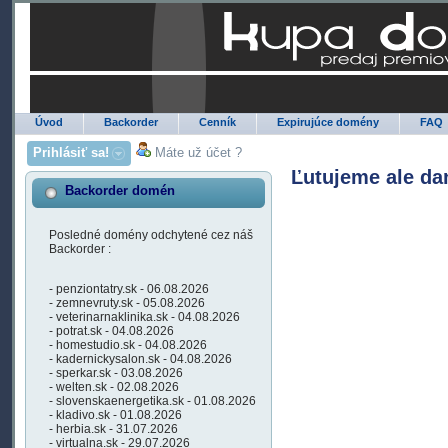
Úvod
Backorder
Cenník
Expirujúce domény
FAQ
Prihlásiť sa!
Máte už účet ?
Ľutujeme ale da
Backorder domén
Posledné domény odchytené cez náš
Backorder :
- penziontatry.sk - 06.08.2026
- zemnevruty.sk - 05.08.2026
- veterinarnaklinika.sk - 04.08.2026
- potrat.sk - 04.08.2026
- homestudio.sk - 04.08.2026
- kadernickysalon.sk - 04.08.2026
- sperkar.sk - 03.08.2026
- welten.sk - 02.08.2026
- slovenskaenergetika.sk - 01.08.2026
- kladivo.sk - 01.08.2026
- herbia.sk - 31.07.2026
- virtualna.sk - 29.07.2026