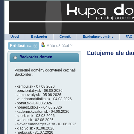
Úvod
Backorder
Cenník
Expirujúce domény
FAQ
Prihlásiť sa!
Máte už účet ?
Ľutujeme ale da
Backorder domén
Posledné domény odchytené cez náš
Backorder :
- kempuj.sk - 07.08.2026
- penziontatry.sk - 06.08.2026
- zemnevruty.sk - 05.08.2026
- veterinarnaklinika.sk - 04.08.2026
- potrat.sk - 04.08.2026
- homestudio.sk - 04.08.2026
- kadernickysalon.sk - 04.08.2026
- sperkar.sk - 03.08.2026
- welten.sk - 02.08.2026
- slovenskaenergetika.sk - 01.08.2026
- kladivo.sk - 01.08.2026
- herbia.sk - 31.07.2026