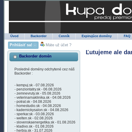
Úvod
Backorder
Cenník
Expirujúce domény
FAQ
Prihlásiť sa!
Máte už účet ?
Ľutujeme ale da
Backorder domén
Posledné domény odchytené cez náš
Backorder :
- kempuj.sk - 07.08.2026
- penziontatry.sk - 06.08.2026
- zemnevruty.sk - 05.08.2026
- veterinarnaklinika.sk - 04.08.2026
- potrat.sk - 04.08.2026
- homestudio.sk - 04.08.2026
- kadernickysalon.sk - 04.08.2026
- sperkar.sk - 03.08.2026
- welten.sk - 02.08.2026
- slovenskaenergetika.sk - 01.08.2026
- kladivo.sk - 01.08.2026
- herbia.sk - 31.07.2026