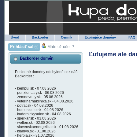
Úvod
Backorder
Cenník
Expirujúce domény
FAQ
Prihlásiť sa!
Máte už účet ?
Ľutujeme ale da
Backorder domén
Posledné domény odchytené cez náš
Backorder :
- kempuj.sk - 07.08.2026
- penziontatry.sk - 06.08.2026
- zemnevruty.sk - 05.08.2026
- veterinarnaklinika.sk - 04.08.2026
- potrat.sk - 04.08.2026
- homestudio.sk - 04.08.2026
- kadernickysalon.sk - 04.08.2026
- sperkar.sk - 03.08.2026
- welten.sk - 02.08.2026
- slovenskaenergetika.sk - 01.08.2026
- kladivo.sk - 01.08.2026
- herbia.sk - 31.07.2026