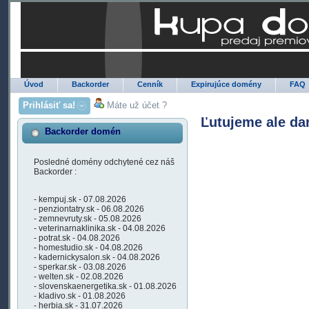
Úvod
Backorder
Cenník
Expirujúce domény
FAQ
Prihlásiť sa!
Máte už účet ?
Ľutujeme ale da
Backorder domén
Posledné domény odchytené cez náš
Backorder :
- kempuj.sk - 07.08.2026
- penziontatry.sk - 06.08.2026
- zemnevruty.sk - 05.08.2026
- veterinarnaklinika.sk - 04.08.2026
- potrat.sk - 04.08.2026
- homestudio.sk - 04.08.2026
- kadernickysalon.sk - 04.08.2026
- sperkar.sk - 03.08.2026
- welten.sk - 02.08.2026
- slovenskaenergetika.sk - 01.08.2026
- kladivo.sk - 01.08.2026
- herbia.sk - 31.07.2026