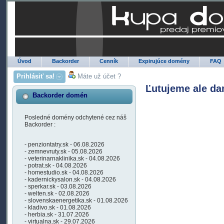
Úvod
Backorder
Cenník
Expirujúce domény
FAQ
Prihlásiť sa!
Máte už účet ?
Ľutujeme ale da
Backorder domén
Posledné domény odchytené cez náš
Backorder :
- penziontatry.sk - 06.08.2026
- zemnevruty.sk - 05.08.2026
- veterinarnaklinika.sk - 04.08.2026
- potrat.sk - 04.08.2026
- homestudio.sk - 04.08.2026
- kadernickysalon.sk - 04.08.2026
- sperkar.sk - 03.08.2026
- welten.sk - 02.08.2026
- slovenskaenergetika.sk - 01.08.2026
- kladivo.sk - 01.08.2026
- herbia.sk - 31.07.2026
- virtualna.sk - 29.07.2026