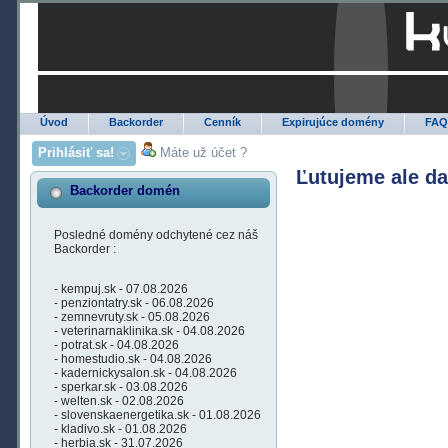
Úvod
Backorder
Cenník
Expirujúce domény
FA
Prihlásiť sa!
Máte už účet ?
Ľutujeme ale d
Backorder domén
Posledné domény odchytené cez náš
Backorder :
- kempuj.sk - 07.08.2026
- penziontatry.sk - 06.08.2026
- zemnevruty.sk - 05.08.2026
- veterinarnaklinika.sk - 04.08.2026
- potrat.sk - 04.08.2026
- homestudio.sk - 04.08.2026
- kadernickysalon.sk - 04.08.2026
- sperkar.sk - 03.08.2026
- welten.sk - 02.08.2026
- slovenskaenergetika.sk - 01.08.2026
- kladivo.sk - 01.08.2026
- herbia.sk - 31.07.2026