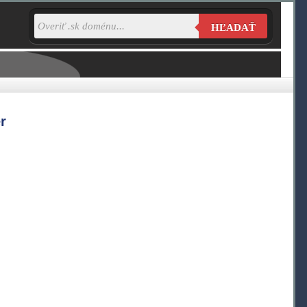
HĽADAŤ
r