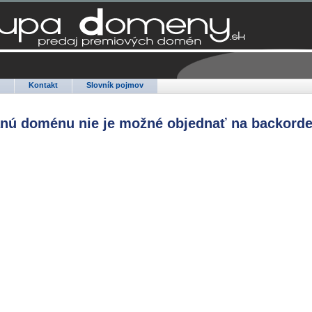
Q
Kontakt
Slovník pojmov
anú doménu nie je možné objednať na backorde