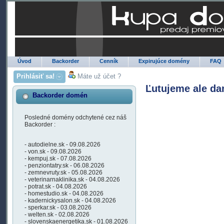
Úvod
Backorder
Cenník
Expirujúce domény
FAQ
Prihlásiť sa!
Máte už účet ?
Ľutujeme ale da
Backorder domén
Posledné domény odchytené cez náš
Backorder :
- autodielne.sk - 09.08.2026
- von.sk - 09.08.2026
- kempuj.sk - 07.08.2026
- penziontatry.sk - 06.08.2026
- zemnevruty.sk - 05.08.2026
- veterinarnaklinika.sk - 04.08.2026
- potrat.sk - 04.08.2026
- homestudio.sk - 04.08.2026
- kadernickysalon.sk - 04.08.2026
- sperkar.sk - 03.08.2026
- welten.sk - 02.08.2026
- slovenskaenergetika.sk - 01.08.2026