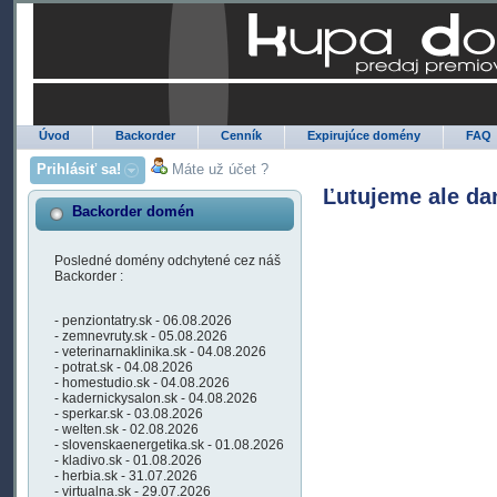
Úvod
Backorder
Cenník
Expirujúce domény
FAQ
Prihlásiť sa!
Máte už účet ?
Ľutujeme ale da
Backorder domén
Posledné domény odchytené cez náš
Backorder :
- penziontatry.sk - 06.08.2026
- zemnevruty.sk - 05.08.2026
- veterinarnaklinika.sk - 04.08.2026
- potrat.sk - 04.08.2026
- homestudio.sk - 04.08.2026
- kadernickysalon.sk - 04.08.2026
- sperkar.sk - 03.08.2026
- welten.sk - 02.08.2026
- slovenskaenergetika.sk - 01.08.2026
- kladivo.sk - 01.08.2026
- herbia.sk - 31.07.2026
- virtualna.sk - 29.07.2026