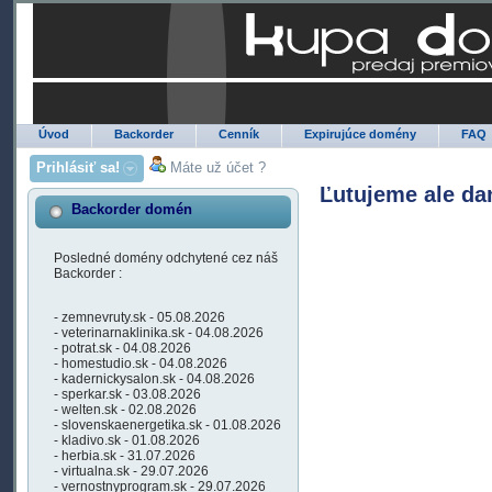
Úvod
Backorder
Cenník
Expirujúce domény
FAQ
Prihlásiť sa!
Máte už účet ?
Ľutujeme ale da
Backorder domén
Posledné domény odchytené cez náš
Backorder :
- zemnevruty.sk - 05.08.2026
- veterinarnaklinika.sk - 04.08.2026
- potrat.sk - 04.08.2026
- homestudio.sk - 04.08.2026
- kadernickysalon.sk - 04.08.2026
- sperkar.sk - 03.08.2026
- welten.sk - 02.08.2026
- slovenskaenergetika.sk - 01.08.2026
- kladivo.sk - 01.08.2026
- herbia.sk - 31.07.2026
- virtualna.sk - 29.07.2026
- vernostnyprogram.sk - 29.07.2026