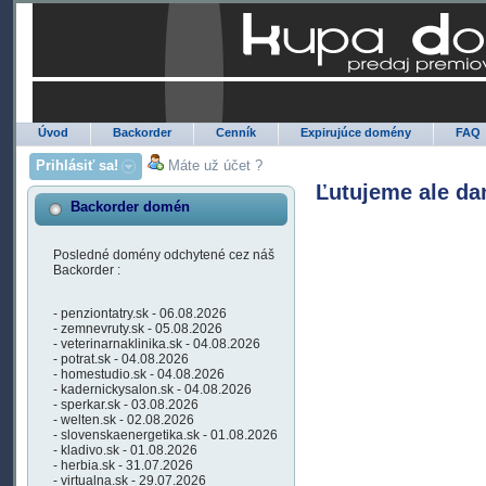
Úvod
Backorder
Cenník
Expirujúce domény
FAQ
Prihlásiť sa!
Máte už účet ?
Ľutujeme ale da
Backorder domén
Posledné domény odchytené cez náš
Backorder :
- penziontatry.sk - 06.08.2026
- zemnevruty.sk - 05.08.2026
- veterinarnaklinika.sk - 04.08.2026
- potrat.sk - 04.08.2026
- homestudio.sk - 04.08.2026
- kadernickysalon.sk - 04.08.2026
- sperkar.sk - 03.08.2026
- welten.sk - 02.08.2026
- slovenskaenergetika.sk - 01.08.2026
- kladivo.sk - 01.08.2026
- herbia.sk - 31.07.2026
- virtualna.sk - 29.07.2026