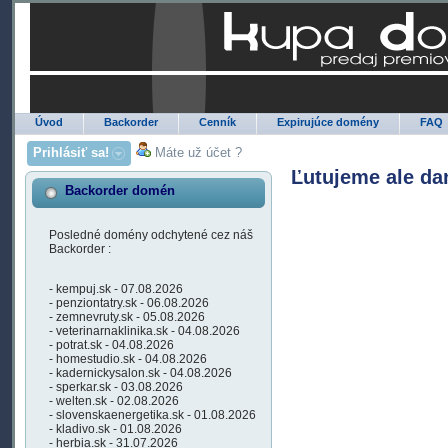
Úvod
Backorder
Cenník
Expirujúce domény
FAQ
Prihlásiť sa!
Máte už účet ?
Ľutujeme ale da
Backorder domén
Posledné domény odchytené cez náš
Backorder :
- kempuj.sk - 07.08.2026
- penziontatry.sk - 06.08.2026
- zemnevruty.sk - 05.08.2026
- veterinarnaklinika.sk - 04.08.2026
- potrat.sk - 04.08.2026
- homestudio.sk - 04.08.2026
- kadernickysalon.sk - 04.08.2026
- sperkar.sk - 03.08.2026
- welten.sk - 02.08.2026
- slovenskaenergetika.sk - 01.08.2026
- kladivo.sk - 01.08.2026
- herbia.sk - 31.07.2026