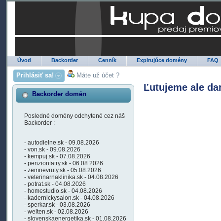
Úvod
Backorder
Cenník
Expirujúce domény
FAQ
Prihlásiť sa!
Máte už účet ?
Ľutujeme ale da
Backorder domén
Posledné domény odchytené cez náš
Backorder :
- autodielne.sk - 09.08.2026
- von.sk - 09.08.2026
- kempuj.sk - 07.08.2026
- penziontatry.sk - 06.08.2026
- zemnevruty.sk - 05.08.2026
- veterinarnaklinika.sk - 04.08.2026
- potrat.sk - 04.08.2026
- homestudio.sk - 04.08.2026
- kadernickysalon.sk - 04.08.2026
- sperkar.sk - 03.08.2026
- welten.sk - 02.08.2026
- slovenskaenergetika.sk - 01.08.2026