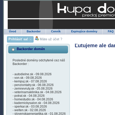
Úvod
Backorder
Cenník
Expirujúce domény
FAQ
Prihlásiť sa!
Máte už účet ?
Ľutujeme ale da
Backorder domén
Posledné domény odchytené cez náš
Backorder :
- autodielne.sk - 09.08.2026
- von.sk - 09.08.2026
- kempuj.sk - 07.08.2026
- penziontatry.sk - 06.08.2026
- zemnevruty.sk - 05.08.2026
- veterinarnaklinika.sk - 04.08.2026
- potrat.sk - 04.08.2026
- homestudio.sk - 04.08.2026
- kadernickysalon.sk - 04.08.2026
- sperkar.sk - 03.08.2026
- welten.sk - 02.08.2026
- slovenskaenergetika.sk - 01.08.2026