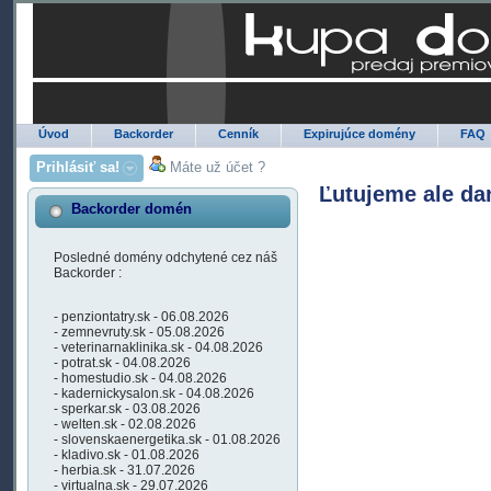
Úvod
Backorder
Cenník
Expirujúce domény
FAQ
Prihlásiť sa!
Máte už účet ?
Ľutujeme ale da
Backorder domén
Posledné domény odchytené cez náš
Backorder :
- penziontatry.sk - 06.08.2026
- zemnevruty.sk - 05.08.2026
- veterinarnaklinika.sk - 04.08.2026
- potrat.sk - 04.08.2026
- homestudio.sk - 04.08.2026
- kadernickysalon.sk - 04.08.2026
- sperkar.sk - 03.08.2026
- welten.sk - 02.08.2026
- slovenskaenergetika.sk - 01.08.2026
- kladivo.sk - 01.08.2026
- herbia.sk - 31.07.2026
- virtualna.sk - 29.07.2026