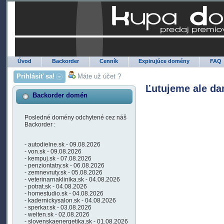
Úvod
Backorder
Cenník
Expirujúce domény
FAQ
Prihlásiť sa!
Máte už účet ?
Ľutujeme ale da
Backorder domén
Posledné domény odchytené cez náš
Backorder :
- autodielne.sk - 09.08.2026
- von.sk - 09.08.2026
- kempuj.sk - 07.08.2026
- penziontatry.sk - 06.08.2026
- zemnevruty.sk - 05.08.2026
- veterinarnaklinika.sk - 04.08.2026
- potrat.sk - 04.08.2026
- homestudio.sk - 04.08.2026
- kadernickysalon.sk - 04.08.2026
- sperkar.sk - 03.08.2026
- welten.sk - 02.08.2026
- slovenskaenergetika.sk - 01.08.2026