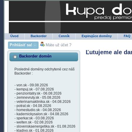
Úvod
Backorder
Cenník
Expirujúce domény
FAQ
Prihlásiť sa!
Máte už účet ?
Ľutujeme ale da
Backorder domén
Posledné domény odchytené cez náš
Backorder :
- von.sk - 09.08.2026
- kempuj.sk - 07.08.2026
- penziontatry.sk - 06.08.2026
- zemnevruty.sk - 05.08.2026
- veterinarnaklinika.sk - 04.08.2026
- potrat.sk - 04.08.2026
- homestudio.sk - 04.08.2026
- kadernickysalon.sk - 04.08.2026
- sperkar.sk - 03.08.2026
- welten.sk - 02.08.2026
- slovenskaenergetika.sk - 01.08.2026
- kladivo.sk - 01.08.2026