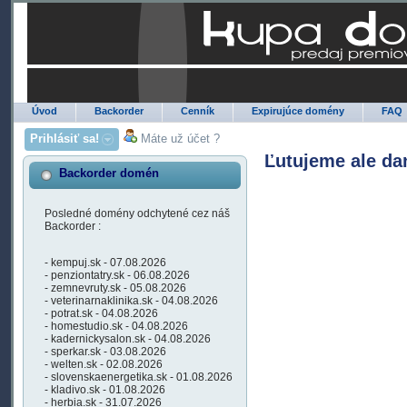
Úvod
Backorder
Cenník
Expirujúce domény
FAQ
Prihlásiť sa!
Máte už účet ?
Ľutujeme ale da
Backorder domén
Posledné domény odchytené cez náš
Backorder :
- kempuj.sk - 07.08.2026
- penziontatry.sk - 06.08.2026
- zemnevruty.sk - 05.08.2026
- veterinarnaklinika.sk - 04.08.2026
- potrat.sk - 04.08.2026
- homestudio.sk - 04.08.2026
- kadernickysalon.sk - 04.08.2026
- sperkar.sk - 03.08.2026
- welten.sk - 02.08.2026
- slovenskaenergetika.sk - 01.08.2026
- kladivo.sk - 01.08.2026
- herbia.sk - 31.07.2026