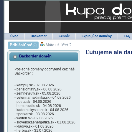
Úvod
Backorder
Cenník
Expirujúce domény
FAQ
Prihlásiť sa!
Máte už účet ?
Ľutujeme ale da
Backorder domén
Posledné domény odchytené cez náš
Backorder :
- kempuj.sk - 07.08.2026
- penziontatry.sk - 06.08.2026
- zemnevruty.sk - 05.08.2026
- veterinarnaklinika.sk - 04.08.2026
- potrat.sk - 04.08.2026
- homestudio.sk - 04.08.2026
- kadernickysalon.sk - 04.08.2026
- sperkar.sk - 03.08.2026
- welten.sk - 02.08.2026
- slovenskaenergetika.sk - 01.08.2026
- kladivo.sk - 01.08.2026
- herbia.sk - 31.07.2026