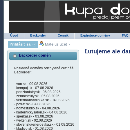
Úvod
Backorder
Cenník
Expirujúce domény
FAQ
Prihlásiť sa!
Máte už účet ?
Ľutujeme ale da
Backorder domén
Posledné domény odchytené cez náš
Backorder :
- von.sk - 09.08.2026
- kempuj.sk - 07.08.2026
- penziontatry.sk - 06.08.2026
- zemnevruty.sk - 05.08.2026
- veterinarnaklinika.sk - 04.08.2026
- potrat.sk - 04.08.2026
- homestudio.sk - 04.08.2026
- kadernickysalon.sk - 04.08.2026
- sperkar.sk - 03.08.2026
- welten.sk - 02.08.2026
- slovenskaenergetika.sk - 01.08.2026
- kladivo.sk - 01.08.2026