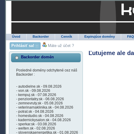
Úvod
Backorder
Cenník
Expirujúce domény
FA
Prihlásiť sa!
Máte už účet ?
Ľutujeme ale d
Backorder domén
Posledné domény odchytené cez náš
Backorder :
- autodielne.sk - 09.08.2026
- von.sk - 09.08.2026
- kempuj.sk - 07.08.2026
- penziontatry.sk - 06.08.2026
- zemnevruty.sk - 05.08.2026
- veterinarnaklinika.sk - 04.08.2026
- potrat.sk - 04.08.2026
- homestudio.sk - 04.08.2026
- kadernickysalon.sk - 04.08.2026
- sperkar.sk - 03.08.2026
- welten.sk - 02.08.2026
- slovenskaenergetika.sk - 01.08.2026