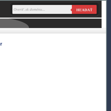
HĽADAŤ
r