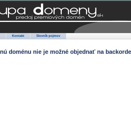
Q
Kontakt
Slovník pojmov
anú doménu nie je možné objednať na backorde