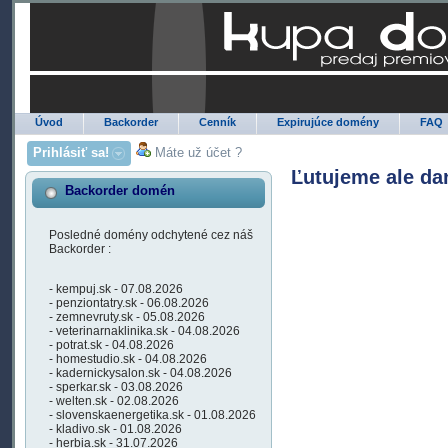
Úvod
Backorder
Cenník
Expirujúce domény
FAQ
Prihlásiť sa!
Máte už účet ?
Ľutujeme ale da
Backorder domén
Posledné domény odchytené cez náš
Backorder :
- kempuj.sk - 07.08.2026
- penziontatry.sk - 06.08.2026
- zemnevruty.sk - 05.08.2026
- veterinarnaklinika.sk - 04.08.2026
- potrat.sk - 04.08.2026
- homestudio.sk - 04.08.2026
- kadernickysalon.sk - 04.08.2026
- sperkar.sk - 03.08.2026
- welten.sk - 02.08.2026
- slovenskaenergetika.sk - 01.08.2026
- kladivo.sk - 01.08.2026
- herbia.sk - 31.07.2026