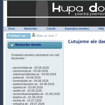
Úvod
Backorder
Cenník
Expirujúce domény
FAQ
Prihlásiť sa!
Máte už účet ?
Ľutujeme ale da
Backorder domén
Posledné domény odchytené cez náš
Backorder :
- penziontatry.sk - 06.08.2026
- zemnevruty.sk - 05.08.2026
- veterinarnaklinika.sk - 04.08.2026
- potrat.sk - 04.08.2026
- homestudio.sk - 04.08.2026
- kadernickysalon.sk - 04.08.2026
- sperkar.sk - 03.08.2026
- welten.sk - 02.08.2026
- slovenskaenergetika.sk - 01.08.2026
- kladivo.sk - 01.08.2026
- herbia.sk - 31.07.2026
- virtualna.sk - 29.07.2026