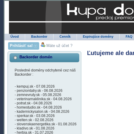
Úvod
Backorder
Cenník
Expirujúce domény
FAQ
Prihlásiť sa!
Máte už účet ?
Ľutujeme ale da
Backorder domén
Posledné domény odchytené cez náš
Backorder :
- kempuj.sk - 07.08.2026
- penziontatry.sk - 06.08.2026
- zemnevruty.sk - 05.08.2026
- veterinarnaklinika.sk - 04.08.2026
- potrat.sk - 04.08.2026
- homestudio.sk - 04.08.2026
- kadernickysalon.sk - 04.08.2026
- sperkar.sk - 03.08.2026
- welten.sk - 02.08.2026
- slovenskaenergetika.sk - 01.08.2026
- kladivo.sk - 01.08.2026
- herbia.sk - 31.07.2026