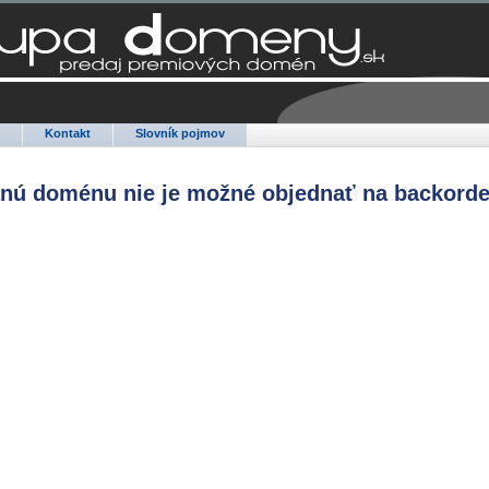
Q
Kontakt
Slovník pojmov
anú doménu nie je možné objednať na backorde