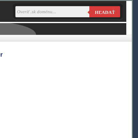
HĽADAŤ
r