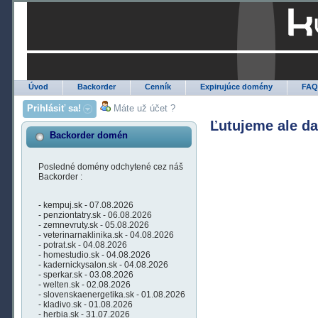
Úvod
Backorder
Cenník
Expirujúce domény
FA
Prihlásiť sa!
Máte už účet ?
Ľutujeme ale d
Backorder domén
Posledné domény odchytené cez náš
Backorder :
- kempuj.sk - 07.08.2026
- penziontatry.sk - 06.08.2026
- zemnevruty.sk - 05.08.2026
- veterinarnaklinika.sk - 04.08.2026
- potrat.sk - 04.08.2026
- homestudio.sk - 04.08.2026
- kadernickysalon.sk - 04.08.2026
- sperkar.sk - 03.08.2026
- welten.sk - 02.08.2026
- slovenskaenergetika.sk - 01.08.2026
- kladivo.sk - 01.08.2026
- herbia.sk - 31.07.2026