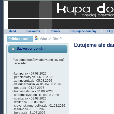
Úvod
Backorder
Cenník
Expirujúce domény
FAQ
Prihlásiť sa!
Máte už účet ?
Ľutujeme ale da
Backorder domén
Posledné domény odchytené cez náš
Backorder :
- kempuj.sk - 07.08.2026
- penziontatry.sk - 06.08.2026
- zemnevruty.sk - 05.08.2026
- veterinarnaklinika.sk - 04.08.2026
- potrat.sk - 04.08.2026
- homestudio.sk - 04.08.2026
- kadernickysalon.sk - 04.08.2026
- sperkar.sk - 03.08.2026
- welten.sk - 02.08.2026
- slovenskaenergetika.sk - 01.08.2026
- kladivo.sk - 01.08.2026
- herbia.sk - 31.07.2026