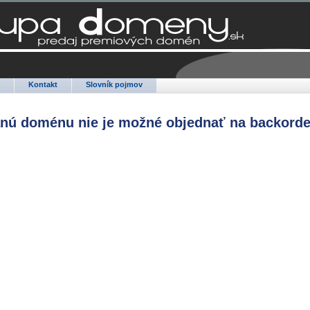
Q
Kontakt
Slovník pojmov
anú doménu nie je možné objednať na backorde