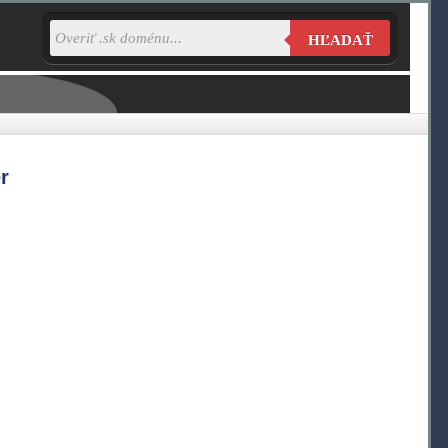
HĽADAŤ
r