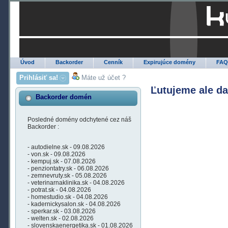
Úvod
Backorder
Cenník
Expirujúce domény
FA
Prihlásiť sa!
Máte už účet ?
Ľutujeme ale d
Backorder domén
Posledné domény odchytené cez náš
Backorder :
- autodielne.sk - 09.08.2026
- von.sk - 09.08.2026
- kempuj.sk - 07.08.2026
- penziontatry.sk - 06.08.2026
- zemnevruty.sk - 05.08.2026
- veterinarnaklinika.sk - 04.08.2026
- potrat.sk - 04.08.2026
- homestudio.sk - 04.08.2026
- kadernickysalon.sk - 04.08.2026
- sperkar.sk - 03.08.2026
- welten.sk - 02.08.2026
- slovenskaenergetika.sk - 01.08.2026