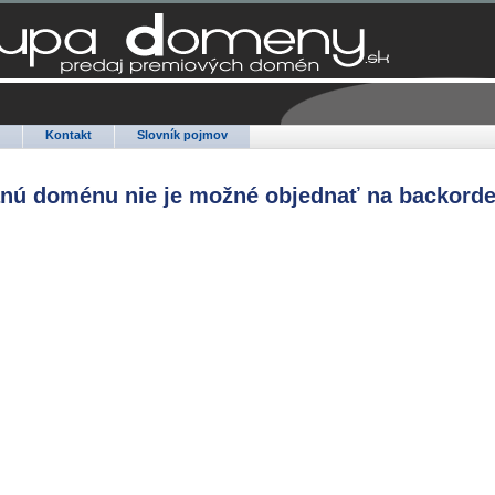
Q
Kontakt
Slovník pojmov
anú doménu nie je možné objednať na backorde