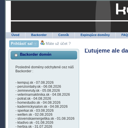
Úvod
Backorder
Cenník
Expirujúce domény
FA
Prihlásiť sa!
Máte už účet ?
Ľutujeme ale d
Backorder domén
Posledné domény odchytené cez náš
Backorder :
- kempuj.sk - 07.08.2026
- penziontatry.sk - 06.08.2026
- zemnevruty.sk - 05.08.2026
- veterinarnaklinika.sk - 04.08.2026
- potrat.sk - 04.08.2026
- homestudio.sk - 04.08.2026
- kadernickysalon.sk - 04.08.2026
- sperkar.sk - 03.08.2026
- welten.sk - 02.08.2026
- slovenskaenergetika.sk - 01.08.2026
- kladivo.sk - 01.08.2026
- herbia.sk - 31.07.2026