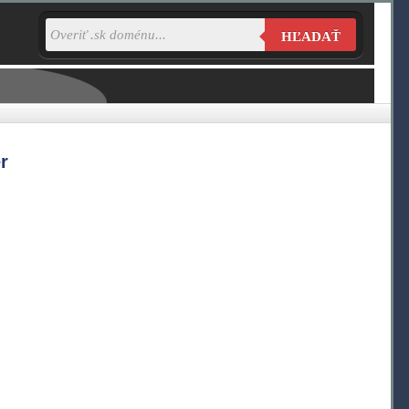
HĽADAŤ
r