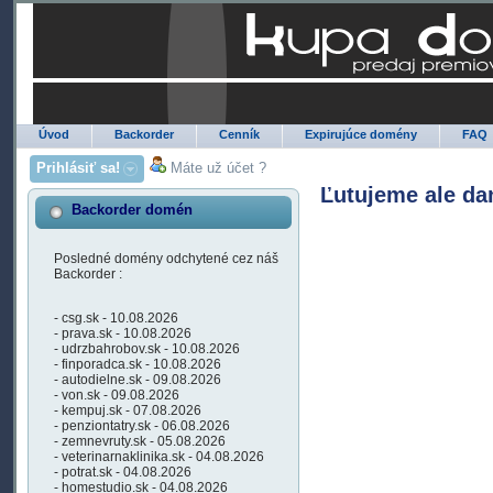
Úvod
Backorder
Cenník
Expirujúce domény
FAQ
Prihlásiť sa!
Máte už účet ?
Ľutujeme ale da
Backorder domén
Posledné domény odchytené cez náš
Backorder :
- csg.sk - 10.08.2026
- prava.sk - 10.08.2026
- udrzbahrobov.sk - 10.08.2026
- finporadca.sk - 10.08.2026
- autodielne.sk - 09.08.2026
- von.sk - 09.08.2026
- kempuj.sk - 07.08.2026
- penziontatry.sk - 06.08.2026
- zemnevruty.sk - 05.08.2026
- veterinarnaklinika.sk - 04.08.2026
- potrat.sk - 04.08.2026
- homestudio.sk - 04.08.2026