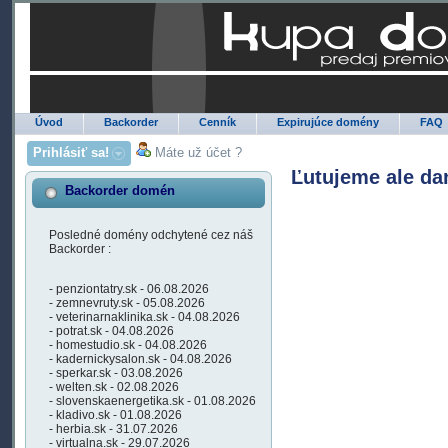
Úvod
Backorder
Cenník
Expirujúce domény
FAQ
Prihlásiť sa!
Máte už účet ?
Ľutujeme ale da
Backorder domén
Posledné domény odchytené cez náš
Backorder :
- penziontatry.sk - 06.08.2026
- zemnevruty.sk - 05.08.2026
- veterinarnaklinika.sk - 04.08.2026
- potrat.sk - 04.08.2026
- homestudio.sk - 04.08.2026
- kadernickysalon.sk - 04.08.2026
- sperkar.sk - 03.08.2026
- welten.sk - 02.08.2026
- slovenskaenergetika.sk - 01.08.2026
- kladivo.sk - 01.08.2026
- herbia.sk - 31.07.2026
- virtualna.sk - 29.07.2026