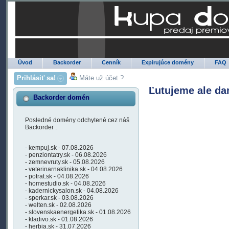
Úvod
Backorder
Cenník
Expirujúce domény
FAQ
Prihlásiť sa!
Máte už účet ?
Ľutujeme ale da
Backorder domén
Posledné domény odchytené cez náš
Backorder :
- kempuj.sk - 07.08.2026
- penziontatry.sk - 06.08.2026
- zemnevruty.sk - 05.08.2026
- veterinarnaklinika.sk - 04.08.2026
- potrat.sk - 04.08.2026
- homestudio.sk - 04.08.2026
- kadernickysalon.sk - 04.08.2026
- sperkar.sk - 03.08.2026
- welten.sk - 02.08.2026
- slovenskaenergetika.sk - 01.08.2026
- kladivo.sk - 01.08.2026
- herbia.sk - 31.07.2026