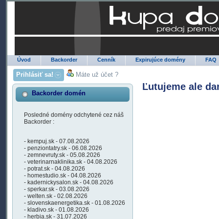
Úvod
Backorder
Cenník
Expirujúce domény
FAQ
Prihlásiť sa!
Máte už účet ?
Ľutujeme ale da
Backorder domén
Posledné domény odchytené cez náš
Backorder :
- kempuj.sk - 07.08.2026
- penziontatry.sk - 06.08.2026
- zemnevruty.sk - 05.08.2026
- veterinarnaklinika.sk - 04.08.2026
- potrat.sk - 04.08.2026
- homestudio.sk - 04.08.2026
- kadernickysalon.sk - 04.08.2026
- sperkar.sk - 03.08.2026
- welten.sk - 02.08.2026
- slovenskaenergetika.sk - 01.08.2026
- kladivo.sk - 01.08.2026
- herbia.sk - 31.07.2026