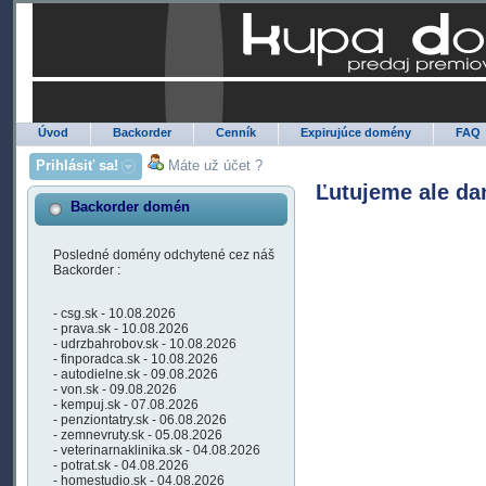
Úvod
Backorder
Cenník
Expirujúce domény
FAQ
Prihlásiť sa!
Máte už účet ?
Ľutujeme ale da
Backorder domén
Posledné domény odchytené cez náš
Backorder :
- csg.sk - 10.08.2026
- prava.sk - 10.08.2026
- udrzbahrobov.sk - 10.08.2026
- finporadca.sk - 10.08.2026
- autodielne.sk - 09.08.2026
- von.sk - 09.08.2026
- kempuj.sk - 07.08.2026
- penziontatry.sk - 06.08.2026
- zemnevruty.sk - 05.08.2026
- veterinarnaklinika.sk - 04.08.2026
- potrat.sk - 04.08.2026
- homestudio.sk - 04.08.2026