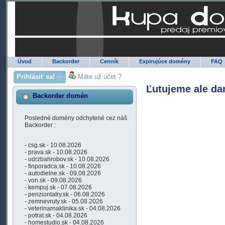
Úvod
Backorder
Cenník
Expirujúce domény
FAQ
Prihlásiť sa!
Máte už účet ?
Ľutujeme ale da
Backorder domén
Posledné domény odchytené cez náš
Backorder :
- csg.sk - 10.08.2026
- prava.sk - 10.08.2026
- udrzbahrobov.sk - 10.08.2026
- finporadca.sk - 10.08.2026
- autodielne.sk - 09.08.2026
- von.sk - 09.08.2026
- kempuj.sk - 07.08.2026
- penziontatry.sk - 06.08.2026
- zemnevruty.sk - 05.08.2026
- veterinarnaklinika.sk - 04.08.2026
- potrat.sk - 04.08.2026
- homestudio.sk - 04.08.2026