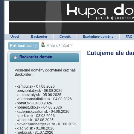
Úvod
Backorder
Cenník
Expirujúce domény
FAQ
Prihlásiť sa!
Máte už účet ?
Ľutujeme ale da
Backorder domén
Posledné domény odchytené cez náš
Backorder :
- kempuj.sk - 07.08.2026
- penziontatry.sk - 06.08.2026
- zemnevruty.sk - 05.08.2026
- veterinarnaklinika.sk - 04.08.2026
- potrat.sk - 04.08.2026
- homestudio.sk - 04.08.2026
- kadernickysalon.sk - 04.08.2026
- sperkar.sk - 03.08.2026
- welten.sk - 02.08.2026
- slovenskaenergetika.sk - 01.08.2026
- kladivo.sk - 01.08.2026
- herbia.sk - 31.07.2026