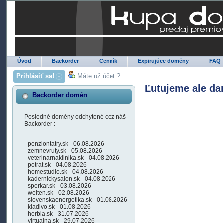
Úvod
Backorder
Cenník
Expirujúce domény
FAQ
Prihlásiť sa!
Máte už účet ?
Ľutujeme ale da
Backorder domén
Posledné domény odchytené cez náš
Backorder :
- penziontatry.sk - 06.08.2026
- zemnevruty.sk - 05.08.2026
- veterinarnaklinika.sk - 04.08.2026
- potrat.sk - 04.08.2026
- homestudio.sk - 04.08.2026
- kadernickysalon.sk - 04.08.2026
- sperkar.sk - 03.08.2026
- welten.sk - 02.08.2026
- slovenskaenergetika.sk - 01.08.2026
- kladivo.sk - 01.08.2026
- herbia.sk - 31.07.2026
- virtualna.sk - 29.07.2026