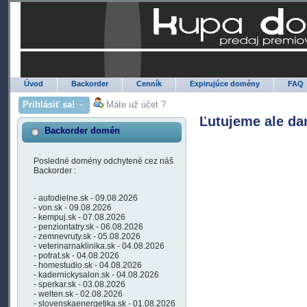
Úvod
Backorder
Cenník
Expirujúce domény
FAQ
Prihlásiť sa!
Máte už účet ?
Ľutujeme ale da
Backorder domén
Posledné domény odchytené cez náš
Backorder :
- autodielne.sk - 09.08.2026
- von.sk - 09.08.2026
- kempuj.sk - 07.08.2026
- penziontatry.sk - 06.08.2026
- zemnevruty.sk - 05.08.2026
- veterinarnaklinika.sk - 04.08.2026
- potrat.sk - 04.08.2026
- homestudio.sk - 04.08.2026
- kadernickysalon.sk - 04.08.2026
- sperkar.sk - 03.08.2026
- welten.sk - 02.08.2026
- slovenskaenergetika.sk - 01.08.2026