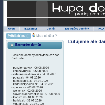
Úvod
Backorder
Cenník
Expirujúce domény
FAQ
Prihlásiť sa!
Máte už účet ?
Ľutujeme ale da
Backorder domén
Posledné domény odchytené cez náš
Backorder :
- penziontatry.sk - 06.08.2026
- zemnevruty.sk - 05.08.2026
- veterinarnaklinika.sk - 04.08.2026
- potrat.sk - 04.08.2026
- homestudio.sk - 04.08.2026
- kadernickysalon.sk - 04.08.2026
- sperkar.sk - 03.08.2026
- welten.sk - 02.08.2026
- slovenskaenergetika.sk - 01.08.2026
- kladivo.sk - 01.08.2026
- herbia.sk - 31.07.2026
- virtualna.sk - 29.07.2026