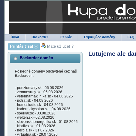
Úvod
Backorder
Cenník
Expirujúce domény
FAQ
Prihlásiť sa!
Máte už účet ?
Ľutujeme ale da
Backorder domén
Posledné domény odchytené cez náš
Backorder :
- penziontatry.sk - 06.08.2026
- zemnevruty.sk - 05.08.2026
- veterinarnaklinika.sk - 04.08.2026
- potrat.sk - 04.08.2026
- homestudio.sk - 04.08.2026
- kadernickysalon.sk - 04.08.2026
- sperkar.sk - 03.08.2026
- welten.sk - 02.08.2026
- slovenskaenergetika.sk - 01.08.2026
- kladivo.sk - 01.08.2026
- herbia.sk - 31.07.2026
- virtualna.sk - 29.07.2026