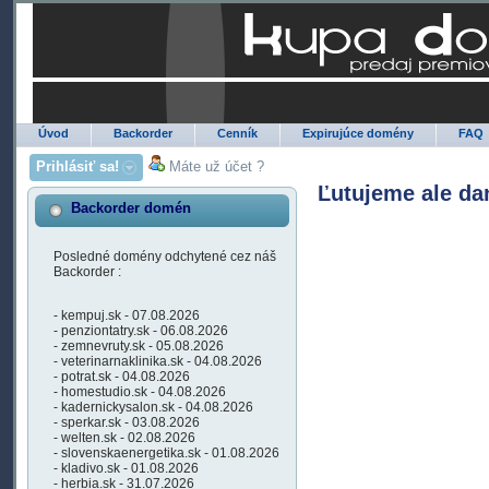
Úvod
Backorder
Cenník
Expirujúce domény
FAQ
Prihlásiť sa!
Máte už účet ?
Ľutujeme ale da
Backorder domén
Posledné domény odchytené cez náš
Backorder :
- kempuj.sk - 07.08.2026
- penziontatry.sk - 06.08.2026
- zemnevruty.sk - 05.08.2026
- veterinarnaklinika.sk - 04.08.2026
- potrat.sk - 04.08.2026
- homestudio.sk - 04.08.2026
- kadernickysalon.sk - 04.08.2026
- sperkar.sk - 03.08.2026
- welten.sk - 02.08.2026
- slovenskaenergetika.sk - 01.08.2026
- kladivo.sk - 01.08.2026
- herbia.sk - 31.07.2026