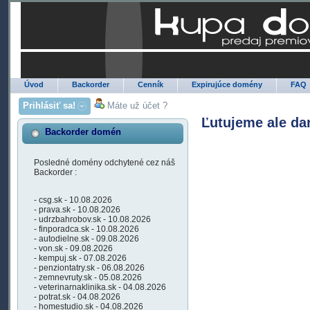
Úvod
Backorder
Cenník
Expirujúce domény
FAQ
Prihlásiť sa!
Máte už účet ?
Ľutujeme ale da
Backorder domén
Posledné domény odchytené cez náš
Backorder :
- csg.sk - 10.08.2026
- prava.sk - 10.08.2026
- udrzbahrobov.sk - 10.08.2026
- finporadca.sk - 10.08.2026
- autodielne.sk - 09.08.2026
- von.sk - 09.08.2026
- kempuj.sk - 07.08.2026
- penziontatry.sk - 06.08.2026
- zemnevruty.sk - 05.08.2026
- veterinarnaklinika.sk - 04.08.2026
- potrat.sk - 04.08.2026
- homestudio.sk - 04.08.2026