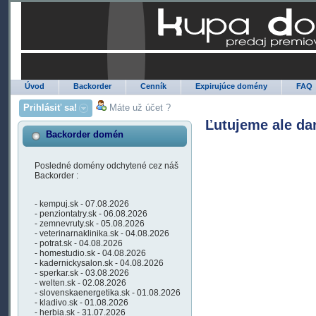
Úvod
Backorder
Cenník
Expirujúce domény
FAQ
Prihlásiť sa!
Máte už účet ?
Ľutujeme ale da
Backorder domén
Posledné domény odchytené cez náš
Backorder :
- kempuj.sk - 07.08.2026
- penziontatry.sk - 06.08.2026
- zemnevruty.sk - 05.08.2026
- veterinarnaklinika.sk - 04.08.2026
- potrat.sk - 04.08.2026
- homestudio.sk - 04.08.2026
- kadernickysalon.sk - 04.08.2026
- sperkar.sk - 03.08.2026
- welten.sk - 02.08.2026
- slovenskaenergetika.sk - 01.08.2026
- kladivo.sk - 01.08.2026
- herbia.sk - 31.07.2026