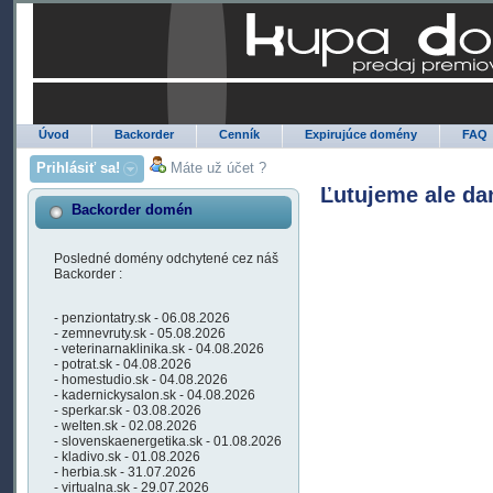
Úvod
Backorder
Cenník
Expirujúce domény
FAQ
Prihlásiť sa!
Máte už účet ?
Ľutujeme ale da
Backorder domén
Posledné domény odchytené cez náš
Backorder :
- penziontatry.sk - 06.08.2026
- zemnevruty.sk - 05.08.2026
- veterinarnaklinika.sk - 04.08.2026
- potrat.sk - 04.08.2026
- homestudio.sk - 04.08.2026
- kadernickysalon.sk - 04.08.2026
- sperkar.sk - 03.08.2026
- welten.sk - 02.08.2026
- slovenskaenergetika.sk - 01.08.2026
- kladivo.sk - 01.08.2026
- herbia.sk - 31.07.2026
- virtualna.sk - 29.07.2026