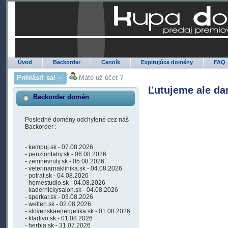
Úvod
Backorder
Cenník
Expirujúce domény
FAQ
Prihlásiť sa!
Máte už účet ?
Ľutujeme ale da
Backorder domén
Posledné domény odchytené cez náš
Backorder :
- kempuj.sk - 07.08.2026
- penziontatry.sk - 06.08.2026
- zemnevruty.sk - 05.08.2026
- veterinarnaklinika.sk - 04.08.2026
- potrat.sk - 04.08.2026
- homestudio.sk - 04.08.2026
- kadernickysalon.sk - 04.08.2026
- sperkar.sk - 03.08.2026
- welten.sk - 02.08.2026
- slovenskaenergetika.sk - 01.08.2026
- kladivo.sk - 01.08.2026
- herbia.sk - 31.07.2026