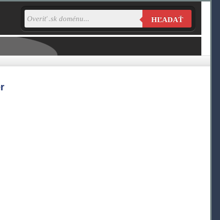
HĽADAŤ
r