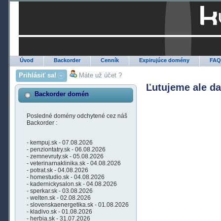
Úvod
Backorder
Cenník
Expirujúce domény
FA
Prihlásiť sa!
Máte už účet ?
Ľutujeme ale d
Backorder domén
Posledné domény odchytené cez náš
Backorder :
- kempuj.sk - 07.08.2026
- penziontatry.sk - 06.08.2026
- zemnevruty.sk - 05.08.2026
- veterinarnaklinika.sk - 04.08.2026
- potrat.sk - 04.08.2026
- homestudio.sk - 04.08.2026
- kadernickysalon.sk - 04.08.2026
- sperkar.sk - 03.08.2026
- welten.sk - 02.08.2026
- slovenskaenergetika.sk - 01.08.2026
- kladivo.sk - 01.08.2026
- herbia.sk - 31.07.2026