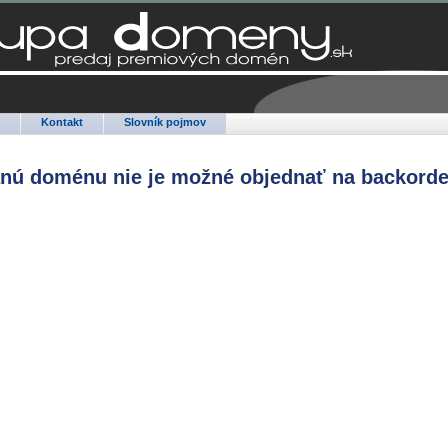
Q
Kontakt
Slovník pojmov
anú doménu nie je možné objednať na backorde