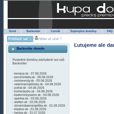
Úvod
Backorder
Cenník
Expirujúce domény
FAQ
Prihlásiť sa!
Máte už účet ?
Ľutujeme ale da
Backorder domén
Posledné domény odchytené cez náš
Backorder :
- kempuj.sk - 07.08.2026
- penziontatry.sk - 06.08.2026
- zemnevruty.sk - 05.08.2026
- veterinarnaklinika.sk - 04.08.2026
- potrat.sk - 04.08.2026
- homestudio.sk - 04.08.2026
- kadernickysalon.sk - 04.08.2026
- sperkar.sk - 03.08.2026
- welten.sk - 02.08.2026
- slovenskaenergetika.sk - 01.08.2026
- kladivo.sk - 01.08.2026
- herbia.sk - 31.07.2026