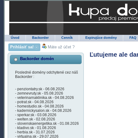
Úvod
Backorder
Cenník
Expirujúce domény
FAQ
Prihlásiť sa!
Máte už účet ?
Ľutujeme ale da
Backorder domén
Posledné domény odchytené cez náš
Backorder :
- penziontatry.sk - 06.08.2026
- zemnevruty.sk - 05.08.2026
- veterinarnaklinika.sk - 04.08.2026
- potrat.sk - 04.08.2026
- homestudio.sk - 04.08.2026
- kadernickysalon.sk - 04.08.2026
- sperkar.sk - 03.08.2026
- welten.sk - 02.08.2026
- slovenskaenergetika.sk - 01.08.2026
- kladivo.sk - 01.08.2026
- herbia.sk - 31.07.2026
- virtualna.sk - 29.07.2026