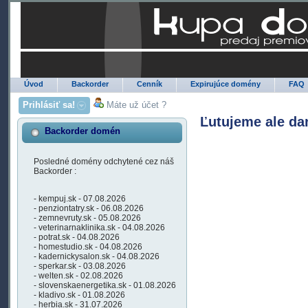
Úvod
Backorder
Cenník
Expirujúce domény
FAQ
Prihlásiť sa!
Máte už účet ?
Ľutujeme ale da
Backorder domén
Posledné domény odchytené cez náš
Backorder :
- kempuj.sk - 07.08.2026
- penziontatry.sk - 06.08.2026
- zemnevruty.sk - 05.08.2026
- veterinarnaklinika.sk - 04.08.2026
- potrat.sk - 04.08.2026
- homestudio.sk - 04.08.2026
- kadernickysalon.sk - 04.08.2026
- sperkar.sk - 03.08.2026
- welten.sk - 02.08.2026
- slovenskaenergetika.sk - 01.08.2026
- kladivo.sk - 01.08.2026
- herbia.sk - 31.07.2026