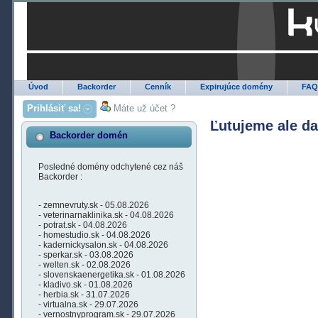
Úvod
Backorder
Cenník
Expirujúce domény
FA
Prihlásiť sa!
Máte už účet ?
Ľutujeme ale d
Backorder domén
Posledné domény odchytené cez náš
Backorder :
- zemnevruty.sk - 05.08.2026
- veterinarnaklinika.sk - 04.08.2026
- potrat.sk - 04.08.2026
- homestudio.sk - 04.08.2026
- kadernickysalon.sk - 04.08.2026
- sperkar.sk - 03.08.2026
- welten.sk - 02.08.2026
- slovenskaenergetika.sk - 01.08.2026
- kladivo.sk - 01.08.2026
- herbia.sk - 31.07.2026
- virtualna.sk - 29.07.2026
- vernostnyprogram.sk - 29.07.2026