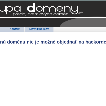
Q
Kontakt
Slovník pojmov
anú doménu nie je možné objednať na backorde