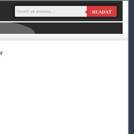
HĽADAŤ
r